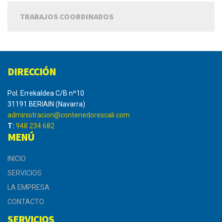
TRABAJOS COORDINADOS
DIRECCIÓN
Pol. Errekaldea C/B nº10
31191 BERIAIN (Navarra)
administracion@contenedorescali.com
T:
948 234 682
MENÚ
INICIO
SERVICIOS
LA EMPRESA
CONTACTO
SERVICIOS